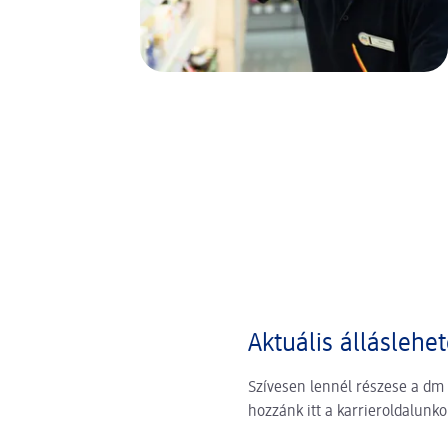
Aktuális álláslehe
Szívesen lennél részese a dm
hozzánk itt a karrieroldalunk