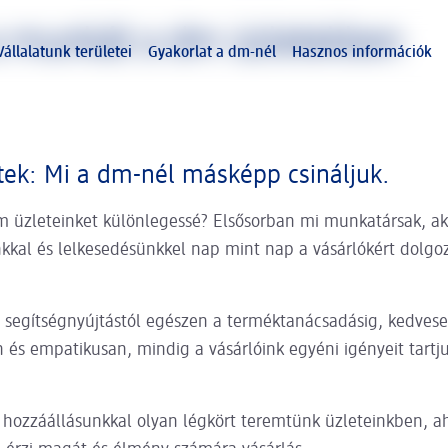
 munkát a dm üzletekben
Vállalatunk területei
Gyakorlat a dm-nél
Hasznos információk
ek: Mi a dm-nél másképp csináljuk.
dm üzleteinket különlegessé? Elsősorban mi munkatársak, ak
kkal és lelkesedésünkkel nap mint nap a vásárlókért dolgo
 segítségnyújtástól egészen a terméktanácsadásig, kedvese
n és empatikusan, mindig a vásárlóink egyéni igényeit tartj
t hozzáállásunkkal olyan légkört teremtünk üzleteinkben, a