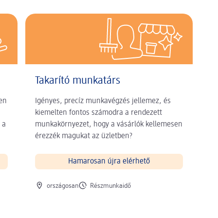
Takarító munkatárs
ben
Igényes, precíz munkavégzés jellemez, és
kiemelten fontos számodra a rendezett
 a
munkakörnyezet, hogy a vásárlók kellemesen
érezzék magukat az üzletben?
Hamarosan újra elérhető
Munkavégzés helye
Munkaidő
országosan
Részmunkaidő