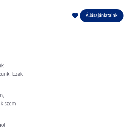
Állásajánlataink
ik
zunk. Ezek
n,
uk szem
hol