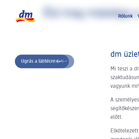
A slider betöltése folyamatban
dm logó, vissza a kezdőoldalra
Éld meg másképp a
Rólunk
dm üzlet
Ugrás a tartalomra
Ugrás a láblécre
Mi teszi a 
szaktudásun
vagyunk mi!
A személyes
segítőkésze
előtt.
Elkötelezet