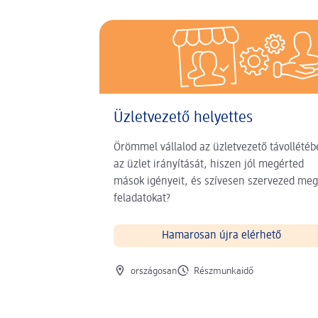
Üzletvezető helyettes
Örömmel vállalod az üzletvezető távollété
az üzlet irányítását, hiszen jól megérted
mások igényeit, és szívesen szervezed meg
feladatokat?
Hamarosan újra elérhető
Munkavégzés helye
Munkaidő
országosan
Részmunkaidő