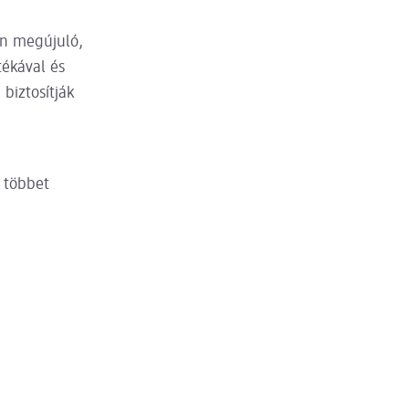
an megújuló,
tékával és
biztosítják
 többet