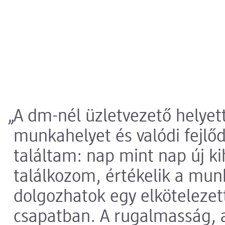
A dm-nél üzletvezető helyett
munkahelyet és valódi fejlő
találtam: nap mint nap új ki
találkozom, értékelik a mu
dolgozhatok egy elköteleze
csapatban. A rugalmasság, a