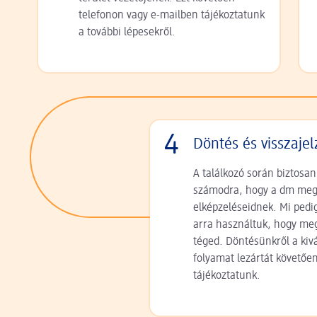
telefonon vagy e-mailben tájékoztatunk
a további lépesekről.
4
Döntés és visszajel
A találkozó során biztosan
számodra, hogy a dm megf
elképzeléseidnek. Mi pedig
arra használtuk, hogy me
téged. Döntésünkről a kivá
folyamat lezártát követőe
tájékoztatunk.