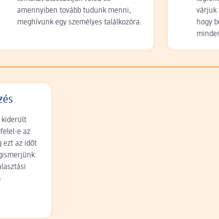
amennyiben tovább tudunk menni,
várjuk
meghívunk egy személyes találkozóra.
hogy b
minde
zés
 kiderült
elel-e az
 ezt az időt
gismerjünk
lasztási
n