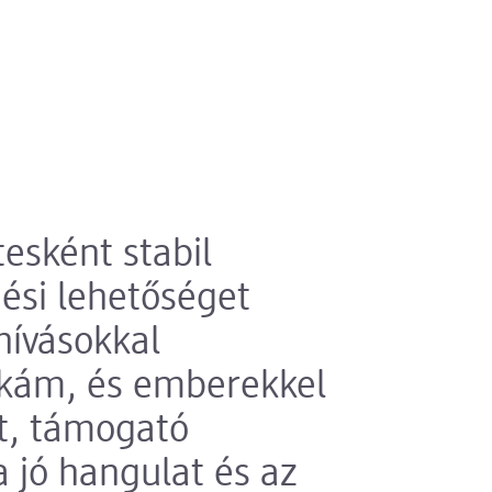
esként stabil
dési lehetőséget
hívásokkal
nkám, és emberekkel
tt, támogató
 jó hangulat és az