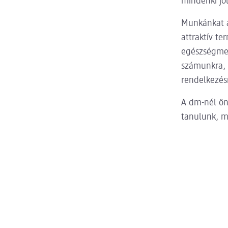
mindenki jó
Munkánkat a
attraktív te
egészségmeg
számunkra, 
rendelkezésr
A dm-nél ön
tanulunk, m