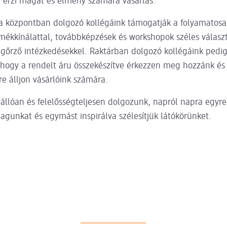
l érzi magát és élmény számára vásárlás.
 központban dolgozó kollégáink támogatják a folyamatos
rmékkínálattal, továbbképzések és workshopok széles válasz
őrző intézkedésekkel. Raktárban dolgozó kollégáink pedig 
hogy a rendelt áru összekészítve érkezzen meg hozzánk és
e álljon vásárlóink számára.
állóan és felelősségteljesen dolgozunk, napról napra egyre
agunkat és egymást inspirálva szélesítjük látókörünket.