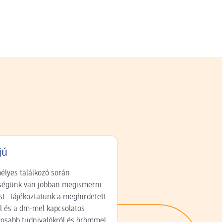
jú
élyes találkozó során
ségünk van jobban megismerni
t. Tájékoztatunk a meghirdetett
al és a dm-mel kapcsolatos
tosabb tudnivalókról és örömmel