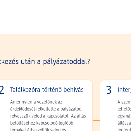
ntkezés után a pályázatoddal?
2
3
Találkozóra történő behívás
Inter
Amennyien a vezetőnek az
A szem
érdeklődését felkeltette a pályázatod,
lehető
felvesszük veled a kapcsolatot. Az állás
egymás
betöltéséhez kapcsolódó legfőbb
álláss
témákat átbeszéljük veled és
legfon