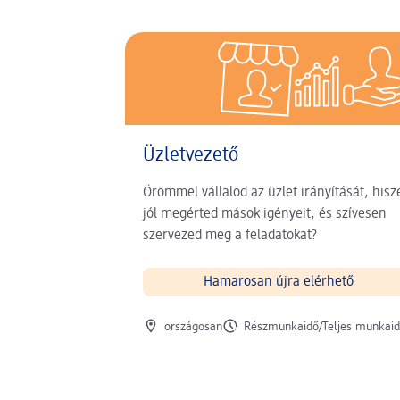
Üzletvezető
Örömmel vállalod az üzlet irányítását, hisz
jól megérted mások igényeit, és szívesen
szervezed meg a feladatokat?
Hamarosan újra elérhető
Munkavégzés helye
Munkaidő
országosan
Részmunkaidő/Teljes munkai