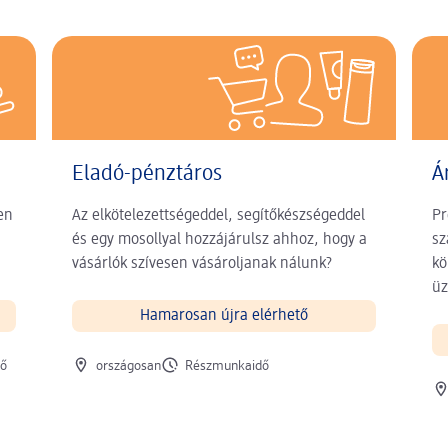
Eladó-pénztáros
Á
en
Az elkötelezettségeddel, segítőkészségeddel
Pr
és egy mosollyal hozzájárulsz ahhoz, hogy a
sz
vásárlók szívesen vásároljanak nálunk?
kö
üz
Hamarosan újra elérhető
Munkavégzés helye
Munkaidő
dő
országosan
Részmunkaidő
Mu