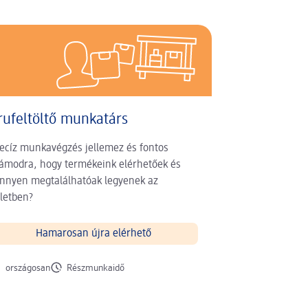
rufeltöltő munkatárs
ecíz munkavégzés jellemez és fontos
ámodra, hogy termékeink elérhetőek és
nnyen megtalálhatóak legyenek az
letben?
Hamarosan újra elérhető
nkavégzés helye
Munkaidő
országosan
Részmunkaidő