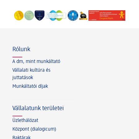
Lábléc
Rólunk
A dm, mint munkáltató
Vállalati kultúra és
juttatások
Munkáltatói díjak
Vállalatunk területei
Üzlethálózat
Központ (dialogicum)
Raktárak