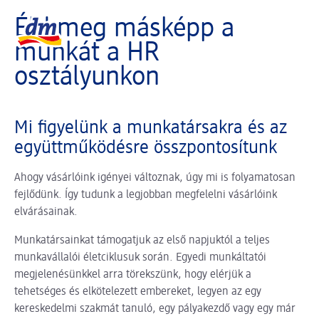
A slider betöltése folyamatban
dm logó, vissza a kezdőoldalra
Éld meg másképp a
munkát a HR
osztályunkon
Mi figyelünk a munkatársakra és az
együttműködésre összpontosítunk
Ahogy vásárlóink igényei változnak, úgy mi is folyamatosan
fejlődünk. Így tudunk a legjobban megfelelni vásárlóink
elvárásainak.
Munkatársainkat támogatjuk az első napjuktól a teljes
munkavállalói életciklusuk során. Egyedi munkáltatói
megjelenésünkkel arra törekszünk, hogy elérjük a
tehetséges és elkötelezett embereket, legyen az egy
kereskedelmi szakmát tanuló, egy pályakezdő vagy egy már