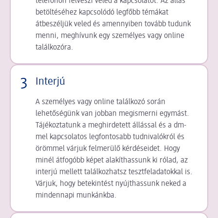
telefonon felveszi veled a kapcsolatot. Az állás
betöltéséhez kapcsolódó legfőbb témákat
átbeszéljük veled és amennyiben tovább tudunk
menni, meghívunk egy személyes vagy online
találkozóra.
3
Interjú
A személyes vagy online találkozó során
lehetőségünk van jobban megismerni egymást.
Tájékoztatunk a meghirdetett állással és a dm-
mel kapcsolatos legfontosabb tudnivalókról és
örömmel várjuk felmerülő kérdéseidet. Hogy
minél átfogóbb képet alakíthassunk ki rólad, az
interjú mellett találkozhatsz tesztfeladatokkal is.
Várjuk, hogy betekintést nyújthassunk neked a
mindennapi munkánkba.