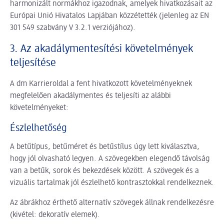
harmonizált normákhoz igazodnak, amelyek hivatkozásait az
Európai Unió Hivatalos Lapjában közzétették (jelenleg az EN
301 549 szabvány V 3.2.1 verziójához).
3. Az akadálymentesítési követelmények
teljesítése
A dm Karrieroldal a fent hivatkozott követelményeknek
megfelelően akadálymentes és teljesíti az alábbi
követelményeket:
Észlelhetőség
A betűtípus, betűméret és betűstílus úgy lett kiválasztva,
hogy jól olvasható legyen. A szövegekben elegendő távolság
van a betűk, sorok és bekezdések között. A szövegek és a
vizuális tartalmak jól észlelhető kontrasztokkal rendelkeznek.
Az ábrákhoz érthető alternatív szövegek állnak rendelkezésre
(kivétel: dekoratív elemek).