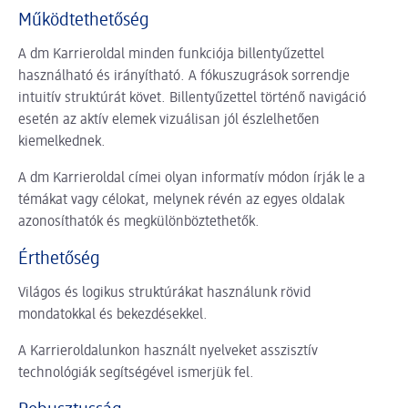
Működtethetőség
A dm Karrieroldal minden funkciója billentyűzettel
használható és irányítható. A fókuszugrások sorrendje
intuitív struktúrát követ. Billentyűzettel történő navigáció
esetén az aktív elemek vizuálisan jól észlelhetően
kiemelkednek.
A dm Karrieroldal címei olyan informatív módon írják le a
témákat vagy célokat, melynek révén az egyes oldalak
azonosíthatók és megkülönböztethetők.
Érthetőség
Világos és logikus struktúrákat használunk rövid
mondatokkal és bekezdésekkel.
A Karrieroldalunkon használt nyelveket asszisztív
technológiák segítségével ismerjük fel.