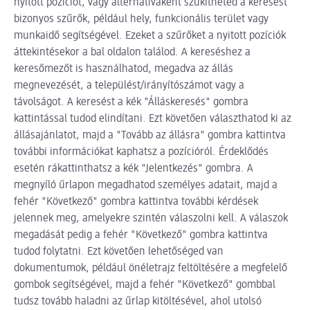
nyitott pozíciót, vagy alternatívaként szűkítheted a keresést
bizonyos szűrők, például hely, funkcionális terület vagy
munkaidő segítségével. Ezeket a szűrőket a nyitott pozíciók
áttekintésekor a bal oldalon találod. A kereséshez a
keresőmezőt is használhatod, megadva az állás
megnevezését, a települést/irányítószámot vagy a
távolságot. A keresést a kék "Álláskeresés" gombra
kattintással tudod elindítani. Ezt követően választhatod ki az
állásajánlatot, majd a "Tovább az állásra" gombra kattintva
további információkat kaphatsz a pozícióról. Érdeklődés
esetén rákattinthatsz a kék "Jelentkezés" gombra. A
megnyíló űrlapon megadhatod személyes adatait, majd a
fehér "Következő" gombra kattintva további kérdések
jelennek meg, amelyekre szintén válaszolni kell. A válaszok
megadását pedig a fehér "Következő" gombra kattintva
tudod folytatni. Ezt követően lehetőséged van
dokumentumok, például önéletrajz feltöltésére a megfelelő
gombok segítségével, majd a fehér "Következő" gombbal
tudsz tovább haladni az űrlap kitöltésével, ahol utolsó