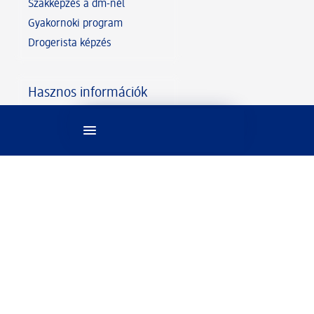
Szakképzés a dm-nél
Gyakornoki program
Drogerista képzés
Hasznos információk
Tippek a jelentkezéshez
Gyakori kérdések és válaszok
© 2026 dm Kft. Drogéria, parfüméria,
szépségápolás, babaápolás, egészség, háztartás,
online fotókidolgozás és még több.