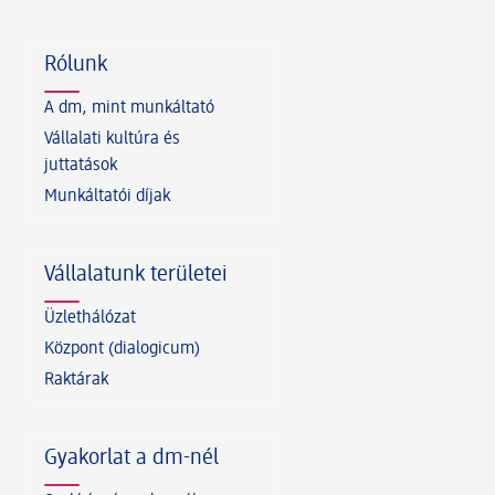
Lábléc
Rólunk
A dm, mint munkáltató
Vállalati kultúra és
juttatások
Munkáltatói díjak
Vállalatunk területei
Üzlethálózat
Központ (dialogicum)
Raktárak
Gyakorlat a dm-nél