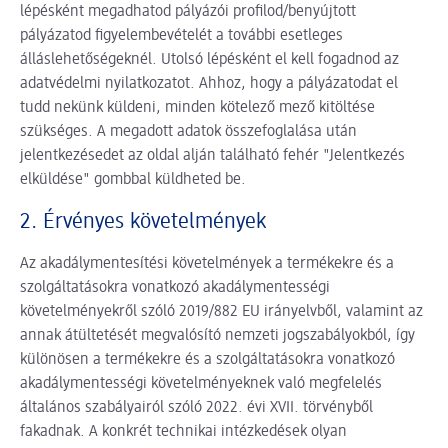
lépésként megadhatod pályázói profilod/benyújtott
pályázatod figyelembevételét a további esetleges
álláslehetőségeknél. Utolsó lépésként el kell fogadnod az
adatvédelmi nyilatkozatot. Ahhoz, hogy a pályázatodat el
tudd nekünk küldeni, minden kötelező mező kitöltése
szükséges. A megadott adatok összefoglalása után
jelentkezésedet az oldal alján található fehér "Jelentkezés
elküldése" gombbal küldheted be.
2. Érvényes követelmények
Az akadálymentesítési követelmények a termékekre és a
szolgáltatásokra vonatkozó akadálymentességi
követelményekről szóló 2019/882 EU irányelvből, valamint az
annak átültetését megvalósító nemzeti jogszabályokból, így
különösen a termékekre és a szolgáltatásokra vonatkozó
akadálymentességi követelményeknek való megfelelés
általános szabályairól szóló 2022. évi XVII. törvényből
fakadnak. A konkrét technikai intézkedések olyan