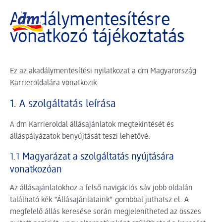
A slider betöltése folyamatban
dm logó, vissza a kezdőoldalra
Akadálymentesítésre
vonatkozó tájékoztatás
Ez az akadálymentesítési nyilatkozat a dm Magyarország
Karrieroldalára vonatkozik.
1. A szolgáltatás leírása
A dm Karrieroldal állásajánlatok megtekintését és
álláspályázatok benyújtását teszi lehetővé.
1.1 Magyarázat a szolgáltatás nyújtására
vonatkozóan
Az állásajánlatokhoz a felső navigációs sáv jobb oldalán
található kék "Állásajánlataink" gombbal juthatsz el. A
megfelelő állás keresése során megjelenítheted az összes