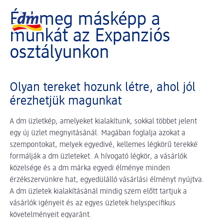
A slider betöltése folyamatban
dm logó, vissza a kezdőoldalra
Éld meg másképp a
munkát az Expanziós
osztályunkon
Olyan tereket hozunk létre, ahol jól
érezhetjük magunkat
A dm üzletkép, amelyeket kialakítunk, sokkal többet jelent
egy új üzlet megnyitásánál. Magában foglalja azokat a
szempontokat, melyek egyedivé, kellemes légkörű terekké
formálják a dm üzleteket. A hívogató légkör, a vásárlók
közelsége és a dm márka egyedi élménye minden
érzékszervünkre hat, egyedülálló vásárlási élményt nyújtva.
A dm üzletek kialakításánál mindig szem előtt tartjuk a
vásárlók igényeit és az egyes üzletek helyspecifikus
követelményeit egyaránt.