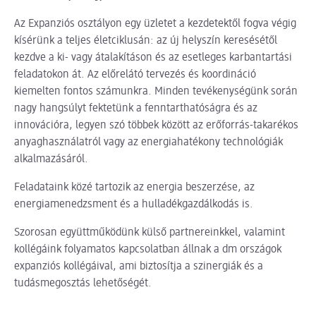
Az Expanziós osztályon egy üzletet a kezdetektől fogva végig
kísérünk a teljes életciklusán: az új helyszín keresésétől
kezdve a ki- vagy átalakításon és az esetleges karbantartási
feladatokon át. Az előrelátó tervezés és koordináció
kiemelten fontos számunkra. Minden tevékenységünk során
nagy hangsúlyt fektetünk a fenntarthatóságra és az
innovációra, legyen szó többek között az erőforrás-takarékos
anyaghasználatról vagy az energiahatékony technológiák
alkalmazásáról.
Feladataink közé tartozik az energia beszerzése, az
energiamenedzsment és a hulladékgazdálkodás is.
Szorosan együttműködünk külső partnereinkkel, valamint
kollégáink folyamatos kapcsolatban állnak a dm országok
expanziós kollégáival, ami biztosítja a szinergiák és a
tudásmegosztás lehetőségét.