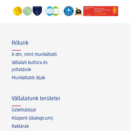
Lábléc
Rólunk
A dm, mint munkáltató
Vállalati kultúra és
juttatások
Munkáltatói díjak
Vállalatunk területei
Üzlethálózat
Központ (dialogicum)
Raktárak