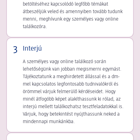
betöltéséhez kapcsolódó legfőbb témákat
átbeszéljük veled és amennyiben tovább tudunk
menni, meghívunk egy személyes vagy online
találkozóra.
3
Interjú
A személyes vagy online találkozó során
lehetőségünk van jobban megismerni egymást.
Tájékoztatunk a meghirdetett állással és a dm-
mel kapcsolatos legfontosabb tudnivalókról és
örömmel várjuk felmerülő kérdéseidet. Hogy
minél átfogóbb képet alakíthassunk ki rólad, az
interjú mellett találkozhatsz tesztfeladatokkal is.
Várjuk, hogy betekintést nyújthassunk neked a
mindennapi munkánkba.