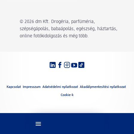
© 2026 dm Kft. Drogéria, parfüméria,
szépségápolás, babaápolás, egészség, háztartás,
online fotókidolgozás és még több.
Nyelvi beállítások
Jogi
Kapcsolat
Impresszum
Adatvédelmi nyilatkozat
Akadálymentesítési nyilatkozat
Cookie-k