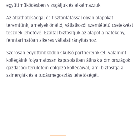
együttműködésben vizsgáljuk és alkalmazzuk.
Az átláthatósággal és tisztánlátással olyan alapokat
teremtünk, amelyek önálló, vállalkozói szemléletű cselekvést
tesznek lehetővé. Ezáltal biztosítjuk az alapot a hatékony,
fenntarthatóan sikeres vállalatirányításhoz.
Szorosan együttműködünk külső partnereinkkel, valamint
kollégáink folyamatosan kapcsolatban állnak a dm országok
gazdasági területein dolgozó kollégáival, ami biztosítja a
szinergiák és a tudásmegosztás lehetőségét.
A slider betöltése folyamatban