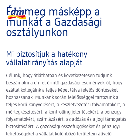
A slider betöltése folyamatban
dm logó, vissza a kezdőoldalra
Éld meg másképp a
munkát a Gazdasági
osztályunkon
Mi biztosítjuk a hatékony
vállalatirányítás alapját
Célunk, hogy átláthatóan és következetesen tudjunk
beszámolni a dm-et érintő gazdasági eseményekről, hogy
ezáltal kollégáink a teljes képet látva felelős döntéseket
hozhassanak. Munkánk során felelősséggel tartozunk a
teljes körű könyvelésért, a készletvezetési folyamatokért, a
mérlegkészítésért, a kontrolling jelentésekért, a pénzügyi
folyamatokért, számlázásért, az adózás és a jogi támogatás
biztosításáért. A gazdasági összefüggéseket és pénzügyi
lehetőségeket a vállalat különböző területein átívelő