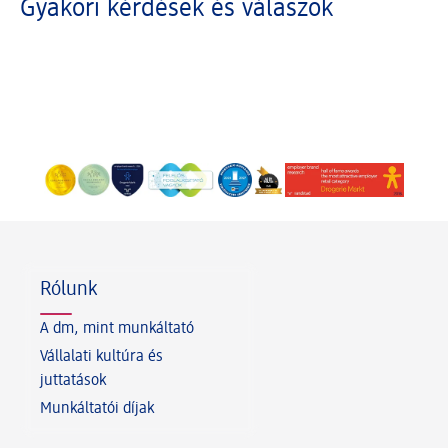
Gyakori kérdések és válaszok
Lábléc
Rólunk
A dm, mint munkáltató
Vállalati kultúra és
juttatások
Munkáltatói díjak